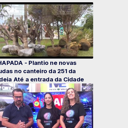
APADA - Plantio ne novas
das no canteiro da 251 da
deia Até a entrada da Cidade