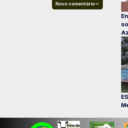
Novo comentário
En
so
Az
ES
Me