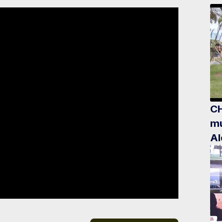
CH
mu
Al