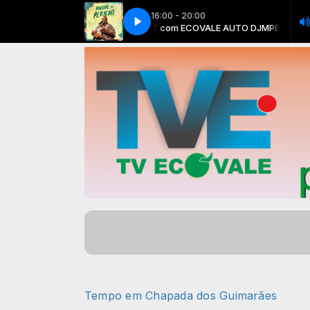
16:00 - 20:00
MPB GOURMET com ECOVALE AUTO DJ
Péricles - Supera
Péricles - Supera
MPB GOURMET co
Tempo em Chapada dos Guimarães