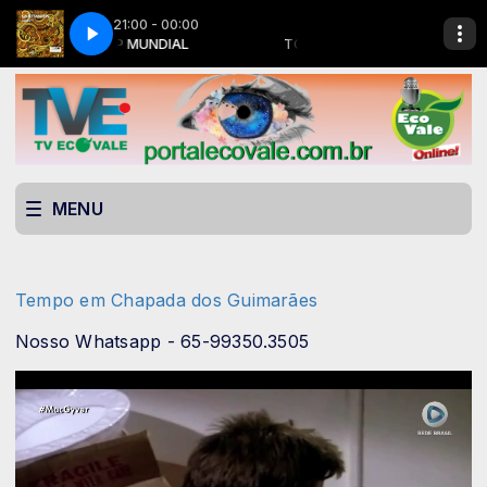
21:00 - 00:00
Saint Martin - I Like It
TOP MUNDIAL
TOP MUNDIAL
Saint Martin - I Like It
MENU
Tempo em Chapada dos Guimarães
Nosso Whatsapp - 65-99350.3505