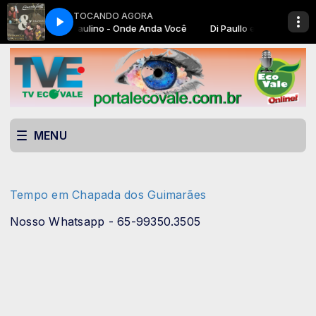
TOCANDO AGORA
MPB GOURMET com ECOVALE AUTO DJ
Di Paullo e Paulino - Onde Anda Você
MPB GOURMET com ECOVA
Di Paullo e Paulino - Onde
MENU
Tempo em Chapada dos Guimarães
Nosso Whatsapp - 65-99350.3505