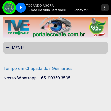
TOCANDO AGORA
MPB GOURMET com ECOVALE AUTO DJ
Sidney Magal - Não Há Vida Sem Você
MPB GOURMET com ECOVA
Sidney Magal - Não Há Vid
MENU
Tempo em Chapada dos Guimarães
Nosso Whatsapp - 65-99350.3505