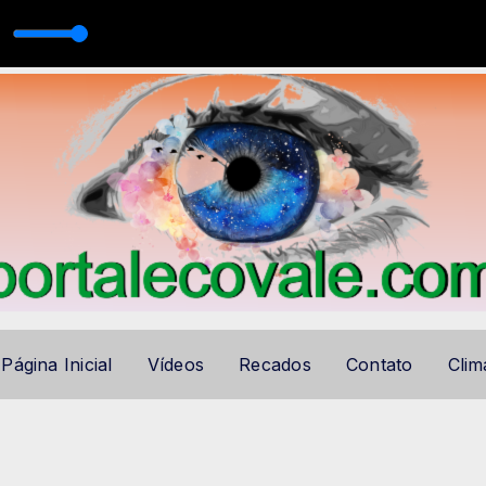
 Rossi - O Grande Dia
A CABOCLA com Santana Dias
Página Inicial
Vídeos
Recados
Contato
Clim