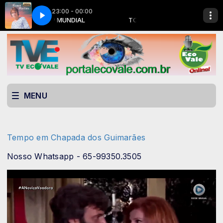
23:00 - 00:00
Alypyo Martins - Doutor Quero Uma Chupeta
TOP MUNDIAL
TOP MUNDIAL
Alypyo Martins - Dout
MENU
Tempo em Chapada dos Guimarães
Nosso Whatsapp - 65-99350.3505